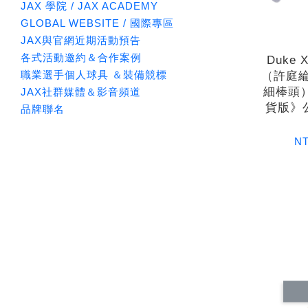
JAX 學院 / JAX ACADEMY
GLOBAL WEBSITE / 國際專區
JAX與官網近期活動預告
各式活動邀約＆合作案例
Duke 
職業選手個人球具 ＆裝備競標
（許庭綸
細棒頭
JAX社群媒體＆影音頻道
貨版》
品牌聯名
NT