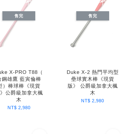
售完
售完
uke X-PRO T88（
Duke X-2 熱門平均型
台鋼雄鷹 藍寅倫棒
壘球實木棒《現貨
型）棒球棒《現貨
版》 公爵級加拿大楓
版》公爵級加拿大楓
木
木
NT$ 2,980
NT$ 2,980