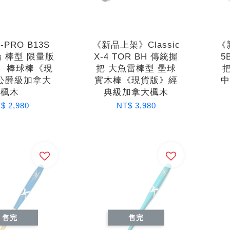
X-PRO B13S
《新品上架》Classic
《
 棒型 限量版
X-4 TOR BH 傳統握
5
） 棒球棒《現
把 大魚雷棒型 壘球
公爵級加拿大
實木棒《現貨版》經
楓木
典級加拿大楓木
$ 2,980
NT$ 3,980
售完
售完