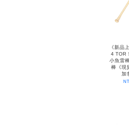
《新品上架
4 TOR
小魚雷棒
棒《現
加
NT