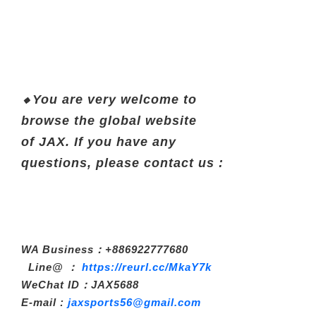
You are very welcome to
🔸
browse the global website
of
JAX.
If you have any
questions,
please contact us :
WA Business：+886922777680
Line@ ：
https://reurl.cc/MkaY7k
WeChat ID：JAX5688
E-mail :
jaxsports56@gmail.com