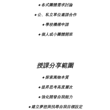
各式團體需求討論
🔸
公、私立單位邀請合作
🔸
學校機構申請
🔸
個人或小團體開班
🔸
授課分享範圍
探索萬物本質
🔸
提昇思考高度層次
🔸
強化開發自我能力
🔸
建立夢想與找尋自我目標設定
🔸