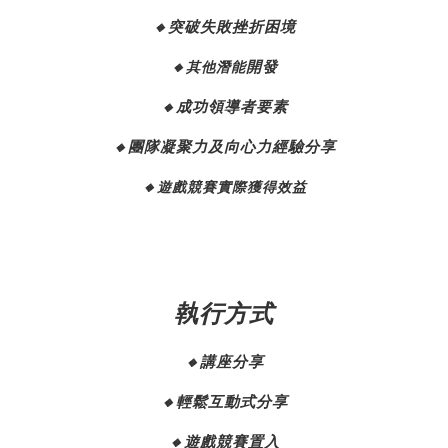
突破失敗挫折困境
🔸
開發
🔸其他潛能
成功領導者要素
🔸
團隊凝聚力及向心力經驗分享
🔸
🔸遊戲競賽實際獲得效益
執行方式
講座分享
🔸
輕鬆互動式分享
🔸
遊戲競賽置入
🔸