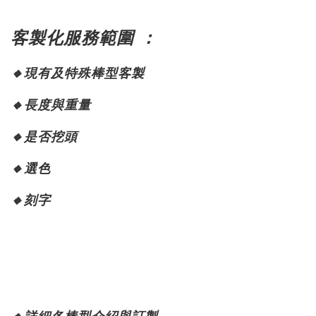
客製化服務範圍 ：
🔸
現有及特殊棒型客製
🔸
長度與重量
🔸
是否挖頭
🔸
選色
🔸
刻字