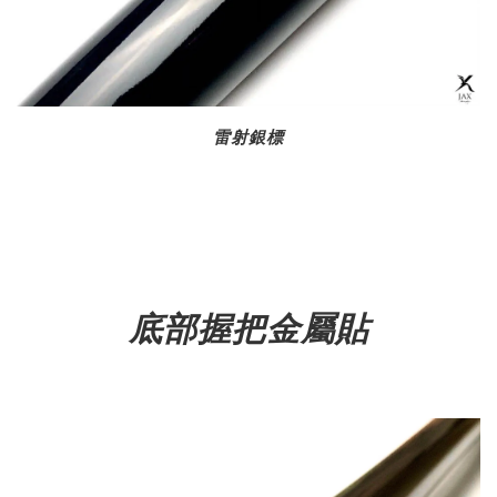
雷射銀標
底部握把金屬貼