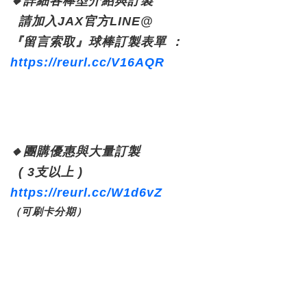
🔸
詳細各棒型介紹與訂製
請加入JAX官方LINE@
『留言索取』球棒訂製表單 ：
https://reurl.cc/V16AQR
🔸
團購優惠與大量訂製
( 3支以上
)
https://reurl.cc/W1d6vZ
（可刷卡分期）