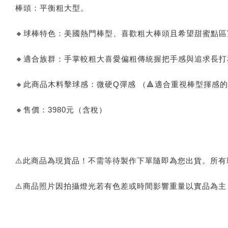
棒頭：平衡粗大型。
🔸球棒特色：美國熱門棒型、喜歡粗大棒頭且希望甜蜜點
🔸適合族群：手掌較粗大喜愛偏粗傳統握把手感與追求長
🔸此商品木料擊球感：微硬Q彈感 （🔺適合重視棒型揮
🔸售價：3980元（含稅）
⚠️此商品為現貨品！不需等待製作下單隨即為您出貨。所
⚠️商品照片因拍攝燈光若有色差或時間影響重量以實品為