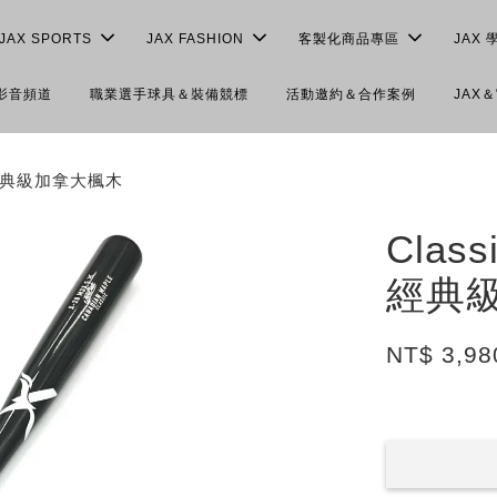
JAX SPORTS
JAX FASHION
客製化商品專區
JAX 
＆影音頻道
職業選手球具＆裝備競標
活動邀約＆合作案例
JAX
版》經典級加拿大楓木
Clas
經典
NT$ 3,98