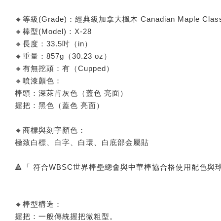
🔸等級(Grade)：經典級加拿大楓木 Canadian Maple Class
🔸棒型(Model)：X-28
🔸長度：33.5吋（in）
🔸重量：857g（30.23 oz）
🔸有無挖頭：有（Cupped）
🔸噴漆顏色：
棒頭：深萊肯灰色（蓋色 亮面）
握把：黑色（蓋色 亮面）
🔸商標與刻字顏色：
極致白標、白字、白環、白底部金屬貼
🔺「 符合WBSC世界棒壘總會與中華棒協合格使用配色與
🔸棒型構造：
握把：一般傳統握把微粗型。