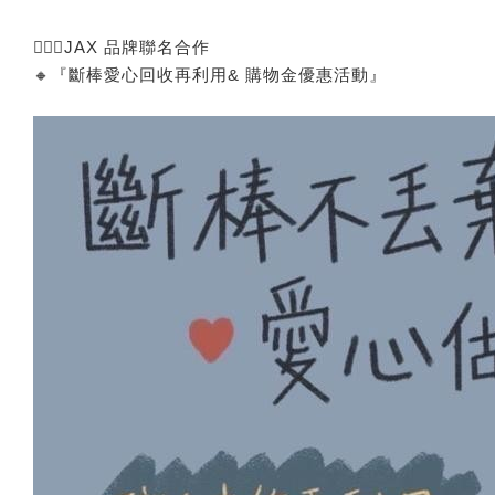
🙅🏻‍♂️JAX 品牌聯名合作
🔸『斷棒愛心回收再利用& 購物金優惠活動』