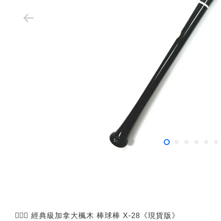
🙅🏻‍♂️ 經典級加拿大楓木 棒球棒 X-28《現貨版》