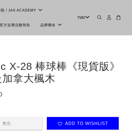
學院 / JAX ACADEMY
＆官方近期活動預告
品牌聯名
sic X-28 棒球棒《現貨版》
級加拿大楓木
0
ADD TO WISHLIST
售完