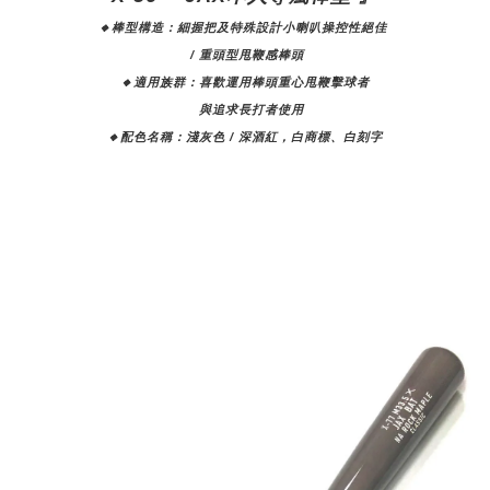
🔸棒型構造：細握把及特殊設計小喇叭操控性絕佳
/ 重頭型甩鞭感棒頭
🔸適用族群：
喜歡運用棒頭重心甩鞭擊球者
與追求長打者使用
🔸配色名稱：淺灰色 / 深酒紅，白商標、白刻字