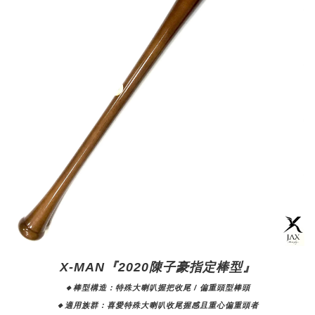
X-MAN『2020陳子豪指定棒型』
🔸棒型構造：特殊大喇叭握把收尾 / 偏重頭型棒頭
🔸適用族群：喜愛特殊大喇叭收尾握感且重心偏重頭者