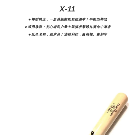
X-11
🔸棒型構造：一般傳統握把粗細適中 / 平衡型棒頭
🔸適用族群：初心者與力量中等講求擊球扎實命中率者
🔸配色名稱：原木色 / 法拉利紅，白商標、白刻字