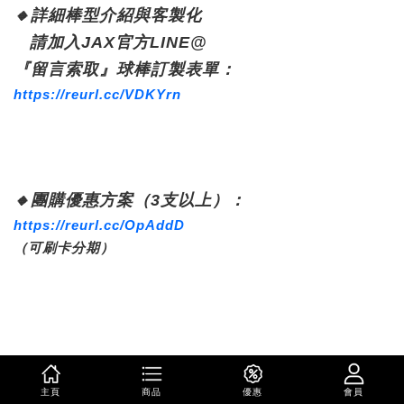
🔸
詳細棒型介紹與客製化
請加入JAX官方LINE@
『留言索取』球棒訂製表單：
https://reurl.cc/VDKYrn
🔸
團購優惠方案（3支以上）：
https://reurl.cc/OpAddD
（可刷卡分期）
更多現貨商品 ⬇️
主頁
商品
優惠
會員