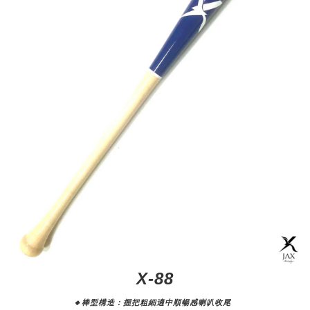
X-88
🔸棒型構造：
握把粗細適中順暢感喇叭收尾