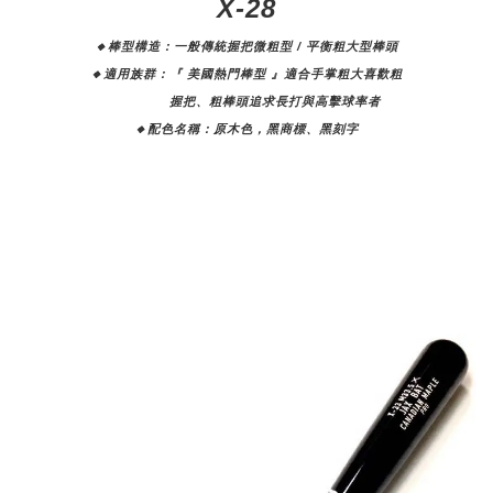
X-28
🔸棒型構造：一般傳統握把微粗型 / 平衡粗大型棒頭
🔸適用族群：『 美國熱門棒型 』適合手掌粗大喜歡粗
握把、粗棒頭追求長打與高擊球率者
🔸配色名稱：原木色，黑商標、黑刻字