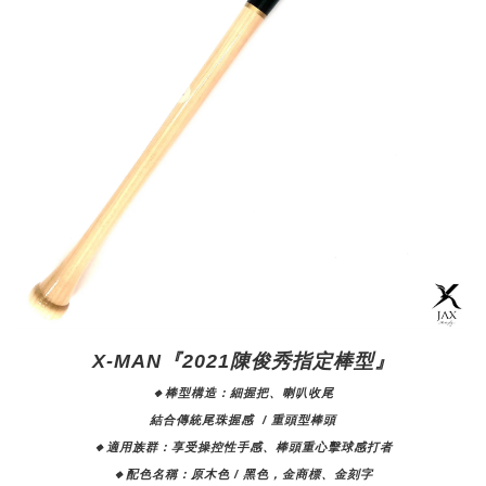
X-MAN『2021陳俊秀指定棒型』
🔸棒型構造：細握把、喇叭收尾
結合傳統尾珠握感
/ 重頭型棒頭
🔸適用族群：
享受操控性手感、棒頭重心擊球感打者
🔸配色名稱：原木色 / 黑色，金商標、金刻字