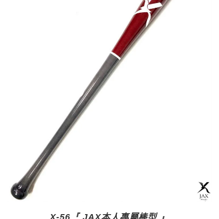
X-56『 JAX本人專屬棒型 』