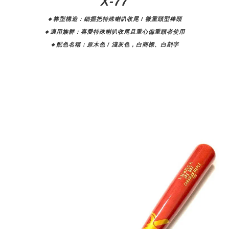
X-77
🔸棒型構造：細握把特殊喇叭收尾 / 微重頭型棒頭
🔸適用族群：喜愛特殊喇叭收尾且重心偏重頭者使用
🔸配色名稱：原木色 / 淺灰色，白商標、白刻字