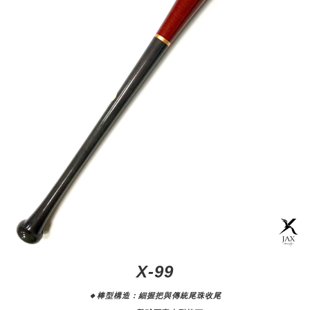
X-99
🔸棒型構造：細握把與傳統尾珠收尾