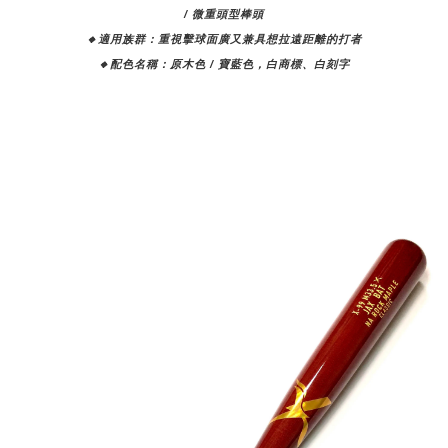
/ 微重頭型棒頭
🔸適用族群：
重視擊球面廣又兼具想拉遠距離的打者
🔸配色名稱：原木色 / 寶藍色，白商標、白刻字