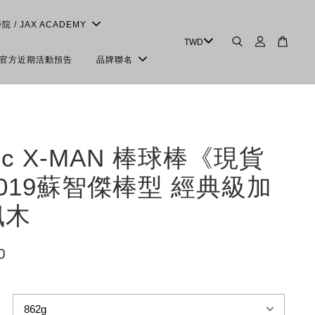
學院 / JAX ACADEMY
＆官方近期活動預告
品牌聯名
sic X-MAN 棒球棒《現貨
019蘇智傑棒型 經典級加
楓木
0