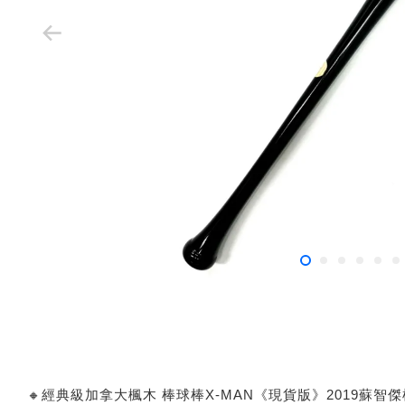
🔸經典級加拿大楓木 棒球棒X-MAN《現貨版》2019蘇智傑