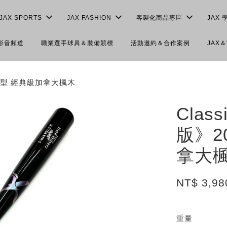
JAX SPORTS
JAX FASHION
客製化商品專區
JAX 
＆影音頻道
職業選手球具＆裝備競標
活動邀約＆合作案例
JAX
傑棒型 經典級加拿大楓木
Clas
版》2
拿大
NT$ 3,98
重量