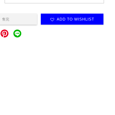
ADD TO WISHLIST
售完