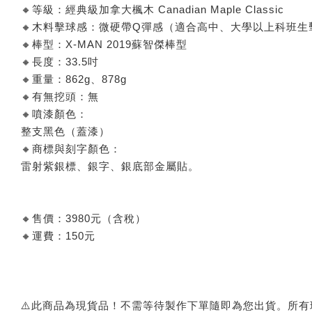
🔸等級：經典級加拿大楓木 Canadian Maple Classic
🔸木料擊球感：微硬帶Q彈感（適合高中、大學以上科班生
🔸棒型：X-MAN 2019蘇智傑棒型
🔸長度：33.5吋
🔸重量：862g、878g
🔸有無挖頭：無
🔸噴漆顏色：
整支黑色（蓋漆）
🔸商標與刻字顏色：
雷射紫銀標、銀字、銀底部金屬貼。
🔸售價：3980元（含稅）
🔸運費：150元
⚠️此商品為現貨品！不需等待製作下單隨即為您出貨。所