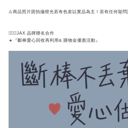
⚠️商品照片因拍攝燈光若有色差以實品為主！若有任何疑
🙅🏻‍♂️JAX 品牌聯名合作
🔸『斷棒愛心回收再利用& 購物金優惠活動』