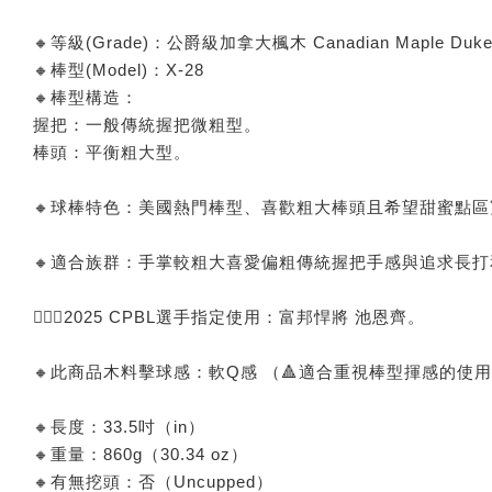
🔸等級(Grade)：公爵級加拿大楓木 Canadian Maple Duk
🔸棒型(Model)：X-28
🔸棒型構造：
握把：一般傳統握把微粗型。
棒頭：平衡粗大型。
🔸球棒特色：美國熱門棒型、喜歡粗大棒頭且希望甜蜜點
🔸適合族群：手掌較粗大喜愛偏粗傳統握把手感與追求長
🙅🏻‍♂️2025 CPBL選手指定使用：富邦悍將 池恩齊。
🔸此商品木料擊球感：軟Q感 （🔺適合重視棒型揮感的
🔸長度：33.5吋（in）
🔸重量：860g（30.34 oz）
🔸有無挖頭：否（Uncupped）