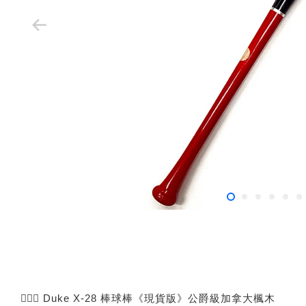
🙅🏻‍♂️ Duke X-28 棒球棒《現貨版》公爵級加拿大楓木