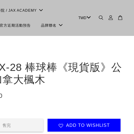
學院 / JAX ACADEMY
＆官方近期活動預告
品牌聯名
e X-28 棒球棒《現貨版》公
加拿大楓木
0
ADD TO WISHLIST
售完