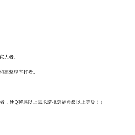
e
區寬大者。
打和高擊球率打者。
使用者，硬Q彈感以上需求請挑選經典級以上等級！）