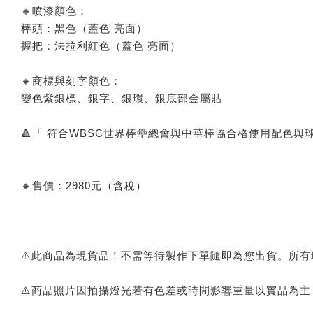
🔸噴漆顏色：
棒頭：黑色（蓋色 亮面）
握把：法拉利紅色（蓋色 亮面）
🔸商標與刻字顏色：
變色紫銀標、銀字、銀環、銀底部金屬貼
🔺「 符合WBSC世界棒壘總會與中華棒協合格使用配色與
🔸售價：2980元（含稅）
⚠️此商品為現貨品！不需等待製作下單隨即為您出貨。所
⚠️商品照片因拍攝燈光若有色差或時間影響重量以實品為