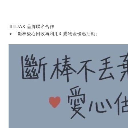
🙅🏻‍♂️JAX 品牌聯名合作
🔸『斷棒愛心回收再利用& 購物金優惠活動』