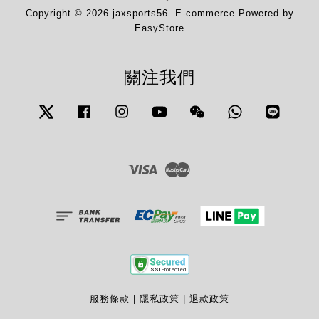
Copyright © 2026 jaxsports56. E-commerce Powered by
EasyStore
關注我們
Twitter
Facebook
Instagram
YouTube
Wechat
Whatsapp
Line
Visa
Master
服務條款
|
隱私政策
|
退款政策