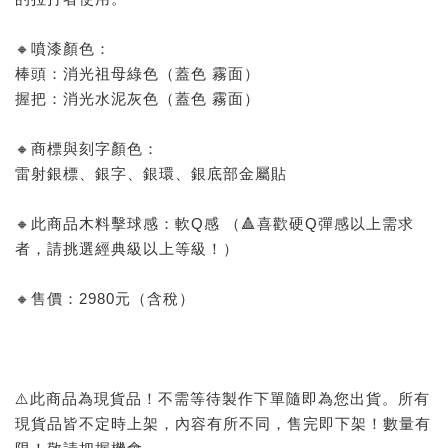
🔸噴漆顏色：
棒頭：消光祖母綠色（蓋色 霧面）
握把：消光水泥灰色（蓋色 霧面）
🔸商標與刻字顏色：
雷射銀標、銀字、銀環、銀底部金屬貼
🔸此商品木料擊球感：軟Q感 （🔺喜歡硬Q彈感以上需求
者，請挑選經典級以上等級！）
🔸售價：2980元（含稅）
⚠️此商品為現貨品！不需等待製作下單隨即為您出貨。所有
現貨品皆不定時上架，內容有所不同，售完即下架！數量有