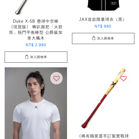
JAX首款限量球衣（黑）
Duke X-5B 壘球中空棒
NT$ 980
《現貨版》 喇叭握把「火箭
筒」熱門平衡棒型 公爵級加
拿大楓木
加入購物車
NT$ 2,980
加入購物車
《稀有職業選手訂製實戰球