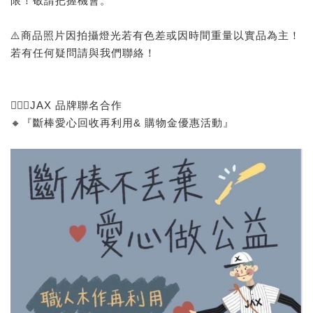
限！敬請把握機會。
⚠️商品照片因拍攝燈光若有色差或因時間重量以實品為主！
若有任何疑問請與我們聯絡！
🙅🏻‍♂️JAX 品牌聯名合作
🔸『斷棒愛心回收再利用& 購物金優惠活動』