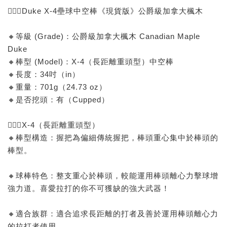
🙅🏻‍♂️Duke X-4壘球中空棒《現貨版》公爵級加拿大楓木
🔸等級 (Grade)：公爵級加拿大楓木 Canadian Maple
Duke
🔸棒型 (Model)：X-4（長距離重頭型）中空棒
🔸長度：34吋（in）
🔸重量：701g（24.73 oz）
🔸是否挖頭：有（Cupped）
🙅🏻‍♂️X-4（長距離重頭型）
🔸棒型構造：握把為偏細傳統握把，棒頭重心集中於棒頭的
棒型。
🔸球棒特色：整支重心於棒頭，較能運用棒頭離心力擊球增
強力道。喜愛拉打的你不可獲缺的強大武器！
🔸適合族群：適合追求長距離的打者及善於運用棒頭離心力
的拉打者使用。