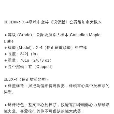
🙅🏻‍♂️Duke X-4壘球中空棒《現貨版》公爵級加拿大楓木
🔸等級 (Grade)：公爵級加拿大楓木 Canadian Maple
Duke
🔸棒型 (Model)：X-4（長距離重頭型）中空棒
🔸長度：34吋（in）
🔸重量：701g（24.73 oz）
🔸是否挖頭：有（Cupped）
🙅🏻‍♂️X-4（長距離重頭型）
🔸棒型構造：握把為偏細傳統握把，棒頭重心集中於棒頭的
棒型。
🔸球棒特色：整支重心於棒頭，較能運用棒頭離心力擊球增
強力道。喜愛拉打的你不可獲缺的強大武器！