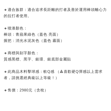
🔸適合族群：適合追求長距離的打者及善於運用棒頭離心力
的拉打者使用。
🔸噴漆顏色：
棒頭：青蘋果綠色（蓋色 亮面）
握把：消光水泥灰色（蓋色 霧面）
🔸商標與刻字顏色：
質感黑標、黑字、銀環、銀底部金屬貼
🔸此商品木料擊球感：軟Q感 （🔺喜歡硬Q彈感以上需求
者，請挑選經典級以上等級！）
🔸售價：2980元（含稅）