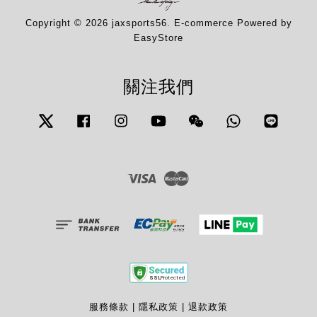
Copyright © 2026 jaxsports56. E-commerce Powered by
EasyStore
關注我們
Twitter
Facebook
Instagram
YouTube
Wechat
Whatsapp
Line
Visa
Master
服務條款
|
隱私政策
|
退款政策