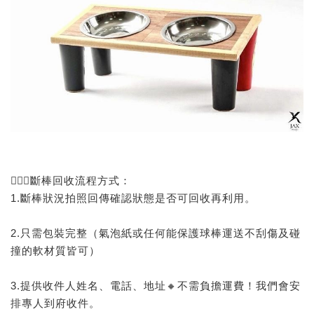
🙅🏻‍♂️斷棒回收流程方式：
1.斷棒狀況拍照回傳確認狀態是否可回收再利用。
2.只需包裝完整（氣泡紙或任何能保護球棒運送不刮傷及碰
撞的軟材質皆可）
3.提供收件人姓名、電話、地址🔸不需負擔運費！我們會安
排專人到府收件。