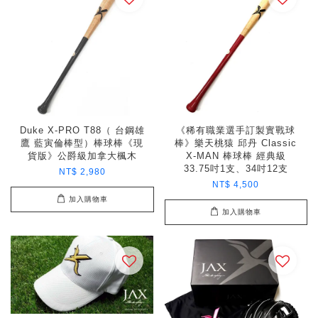
Duke X-PRO T88（ 台鋼雄
《稀有職業選手訂製實戰球
鷹 藍寅倫棒型）棒球棒《現
棒》樂天桃猿 邱丹 Classic
貨版》公爵級加拿大楓木
X-MAN 棒球棒 經典級
33.75吋1支、34吋12支
NT$ 2,980
NT$ 4,500
加入購物車
加入購物車