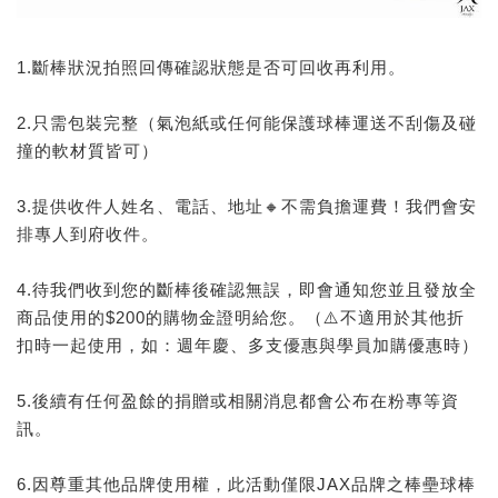
1.斷棒狀況拍照回傳確認狀態是否可回收再利用。
2.只需包裝完整（氣泡紙或任何能保護球棒運送不刮傷及碰
撞的軟材質皆可）
3.提供收件人姓名、電話、地址🔸不需負擔運費！我們會安
排專人到府收件。
4.待我們收到您的斷棒後確認無誤，即會通知您並且發放全
商品使用的$200的購物金證明給您。（⚠️不適用於其他折
扣時一起使用，如：週年慶、多支優惠與學員加購優惠時）
5.後續有任何盈餘的捐贈或相關消息都會公布在粉專等資
訊。
6.因尊重其他品牌使用權，此活動僅限JAX品牌之棒壘球棒