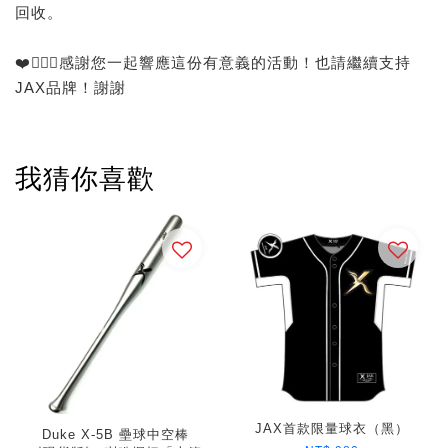
回收。
❤️🙅🏻‍♂️感謝您一起響應這份有意義的活動！也請繼續支持
JAX品牌！謝謝
我猜你喜歡
JAX首款限量球衣（黑）
Duke X-5B 壘球中空棒