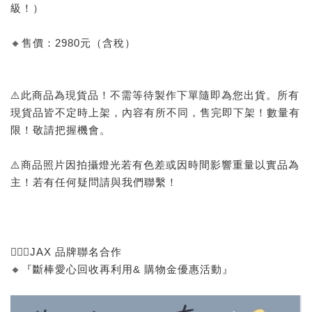
級！）
🔸售價：2980元（含稅）
⚠️此商品為現貨品！不需等待製作下單隨即為您出貨。所有
現貨品皆不定時上架，內容有所不同，售完即下架！數量有
限！敬請把握機會。
⚠️商品照片因拍攝燈光若有色差或因時間影響重量以實品為
主！若有任何疑問請與我們聯繫！
🙅🏻‍♂️JAX 品牌聯名合作
🔸『斷棒愛心回收再利用& 購物金優惠活動』