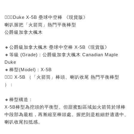
🙅🏻‍♂️Duke X-5B 壘球中空棒 《現貨版》
喇叭握把「火箭筒」熱門平衡棒型
公爵級加拿大楓木
🔸公爵級加拿大楓木 壘球中空棒 X-5B《現貨版》
🔸等級 (Grade)：公爵級加拿大楓木 Canadian Maple
Duke
🔸棒型(Model)：X-5B
🙅🏻‍♂️ X-5B （「火箭筒」棒頭、喇叭收尾 熱門平衡棒型
）：
🔸棒型構造：
X-5B棒型為挖頭的平衡型。但甜蜜點區域如火箭筒於球棒
中段部為最粗，再漸縮至棒頭處。握把則是粗細舒適適中、
喇叭收尾扣抵感。