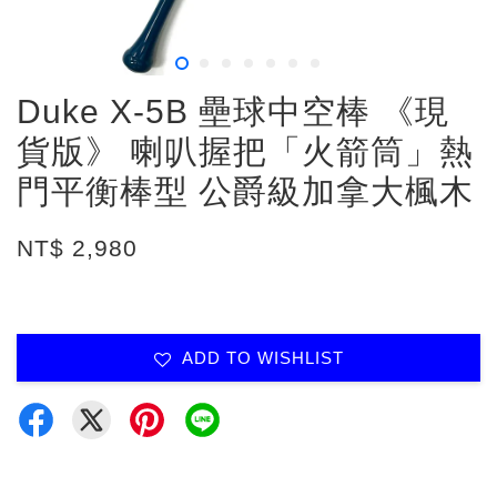
Duke X-5B 壘球中空棒 《現
貨版》 喇叭握把「火箭筒」熱
門平衡棒型 公爵級加拿大楓木
NT$ 2,980
ADD TO WISHLIST