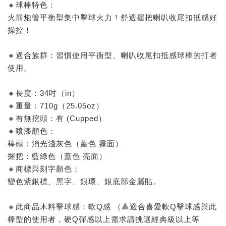
🔸球棒特色：
火箭炮管平衡型集中擊球火力！舒適握把喇叭收尾扣抵感好
操控！
🔸適合族群：習慣使用平衡型、喇叭收尾扣抵感球棒的打者
使用。
🔸長度：34吋（in）
🔸重量：710g（25.05oz）
🔸有無挖頭：有 (Cupped）
🔸噴漆顏色：
棒頭：消光淺灰色（蓋色 霧面）
握把：藍綠色（蓋色 亮面）
🔸商標與刻字顏色：
變色紫銀標、黑字、銀環、銀底部金屬貼。
🔸此商品木料擊球感：軟Q感 （🔺適合喜愛軟Q擊球感與此
棒型的使用者，硬Q彈感以上需求請挑選經典級以上等