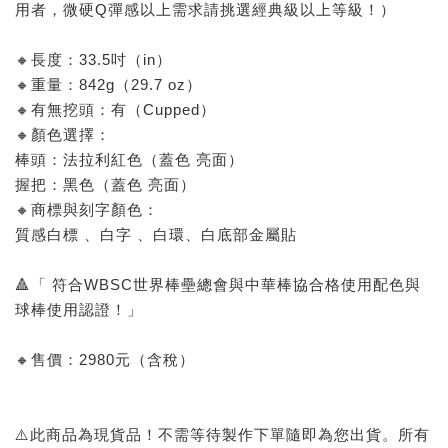
用者，微硬Q彈感以上需求請挑選經典級以上等級！）
🔸長度：33.5吋（in）
🔸重量：842g（29.7 oz）
🔸有無挖頭：有（Cupped）
🔸顏色選擇：
棒頭：法拉利紅色（蓋色 亮面）
握把：黑色（蓋色 亮面）
🔸商標與刻字顏色：
質感白標 、白字 、白環、白底部金屬貼
🔺「 符合WBSC世界棒壘總會與中華棒協合格使用配色與
球棒使用認證！」
🔸售價：2980元（含稅）
⚠️此商品為現貨品！不需等待製作下單隨即為您出貨。所有