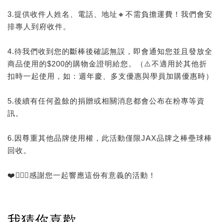
3.提供收件人姓名、電話、地址🔸不需負擔運費！我們會安
排專人到府收件。
4.待我們收到您的斷棒後確認無誤，即會通知您並且發放全
商品使用的$200的購物金證明給您。（⚠️不適用於其他折
扣時一起使用，如：週年慶、多支優惠與學員加購優惠時）
5.後續有任何盈餘的捐贈或相關消息都會公布在粉專等資
訊。
6.因尊重其他品牌使用權，此活動僅限JAX品牌之棒壘球棒
回收。
❤️🙅🏻‍♂️感謝您一起響應這份有意義的活動！
我猜你喜歡