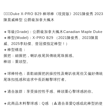
🙅🏻‍♂️Duke X-PRO B29 棒球棒《現貨版》2021陳俊秀 2023
陳晨威棒型 公爵級加拿大楓木
🔸等級(Grade)：公爵級加拿大楓木Canadian Maple Duke
🔸棒型(Model)：X-PRO B29 （2021陳俊秀、2023陳晨
威、2025李勛傑、曾冠傑指定棒型！）
🔸棒型構造：
握把：細握把，喇叭收尾與傳統尾珠握感。
棒頭：重頭型。
🔸球棒特色：喜歡細握把的操控性及喇叭收尾但又偏好傳統
尾珠扣抵感和追求中長距離擊球打者。
🔸適合族群：享受操控性手感、棒頭重心擊球感的你。
🔸此商品木料擊球感：Q感 （🔺適合喜愛Q感或此棒型的使