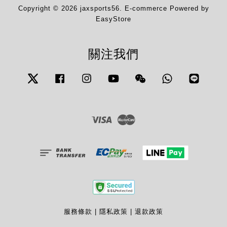
Copyright © 2026 jaxsports56. E-commerce Powered by
EasyStore
關注我們
Twitter
Facebook
Instagram
YouTube
Wechat
Whatsapp
Line
Visa
Master
服務條款
|
隱私政策
|
退款政策