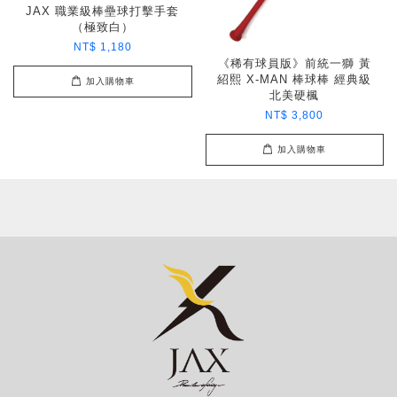
JAX 職業級棒壘球打擊手套
（極致白）
NT$ 1,180
《稀有球員版》前統一獅 黃
紹熙 X-MAN 棒球棒 經典級
加入購物車
北美硬楓
NT$ 3,800
加入購物車